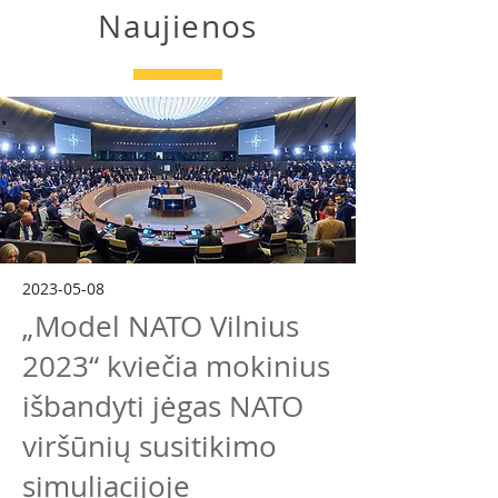
Naujienos
EN
2023-05-08
„Model NATO Vilnius
2023“ kviečia mokinius
išbandyti jėgas NATO
viršūnių susitikimo
simuliacijoje