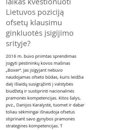
laikas kvestionuoti
Lietuvos poziciją
ofsetų klausimu
ginkluotės įsigijimo
srityje?
2016 m. buvo priimtas sprendimas
įsigyti pėstininkų kovos mašinas
„Boxer“. Jas įsigyjant nebuvo
naudojamas ofseto būdas, kuris leidžia
dalį išlaidų susigrąžinti į valstybės
biudžetą ir sustiprinti nacionalinės
pramonės kompetencijas. Kitos šalys,
pvz., Danijos Karalystė, tuomet ir dabar
toliau sėkmingai išnaudoja ofsetus
stiprinant savo gynybos pramonės
strategines kompetencijas. T