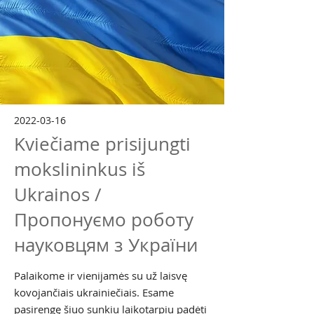
2022-03-16
Kviečiame prisijungti
mokslininkus iš
Ukrainos /
Пропонуємо роботу
науковцям з України
Palaikome ir vienijamės su už laisvę
kovojančiais ukrainiečiais. Esame
pasirengę šiuo sunkiu laikotarpiu padėti