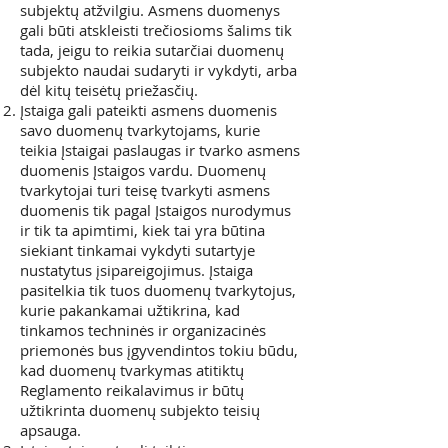
subjektų atžvilgiu. Asmens duomenys
gali būti atskleisti trečiosioms šalims tik
tada, jeigu to reikia sutarčiai duomenų
subjekto naudai sudaryti ir vykdyti, arba
dėl kitų teisėtų priežasčių.
Įstaiga gali pateikti asmens duomenis
savo duomenų tvarkytojams, kurie
teikia Įstaigai paslaugas ir tvarko asmens
duomenis Įstaigos vardu. Duomenų
tvarkytojai turi teisę tvarkyti asmens
duomenis tik pagal Įstaigos nurodymus
ir tik ta apimtimi, kiek tai yra būtina
siekiant tinkamai vykdyti sutartyje
nustatytus įsipareigojimus. Įstaiga
pasitelkia tik tuos duomenų tvarkytojus,
kurie pakankamai užtikrina, kad
tinkamos techninės ir organizacinės
priemonės bus įgyvendintos tokiu būdu,
kad duomenų tvarkymas atitiktų
Reglamento reikalavimus ir būtų
užtikrinta duomenų subjekto teisių
apsauga.