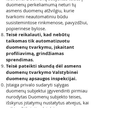
duomenų perkeliamumą neturi tų
asmens duomenų atžvilgiu, kurie
tvarkomi neautomatiniu būdu
susistemintose rinkmenose, pavyzdžiui,
popierinėse bylose.
Teisė reikalauti, kad nebūtų
taikomas tik automatizuotu
duomenų tvarkymu, įskaitant
profiliavimą, grindžiamas
sprendimas.
Teisė pateikti skundą dėl asmens
duomenų tvarkymo Valstybinei
duomenų apsaugos inspekcijai.
Įstaiga privalo sudaryti sąlygas
duomenų subjektui įgyvendinti pirmiau
nurodytas Duomenų subjekto teises,
išskyrus įstatymų nustatytus atvejus, kai
reikia užtikrinti valstybės saugumą ar
gynybą, viešąją tvarką, nusikalstamų
veiklų prevenciją, tyrimą, nustatymą ar
baudžiamąjį persekiojimą, svarbius
valstybės ekonominius ar finansinius