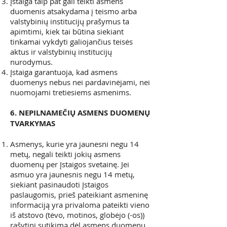
Įstaiga taip pat gali teikti asmens
duomenis atsakydama į teismo arba
valstybinių institucijų prašymus ta
apimtimi, kiek tai būtina siekiant
tinkamai vykdyti galiojančius teisės
aktus ir valstybinių institucijų
nurodymus.
Įstaiga garantuoja, kad asmens
duomenys nebus nei pardavinėjami, nei
nuomojami tretiesiems asmenims.
6. NEPILNAMEČIŲ ASMENS DUOMENŲ
TVARKYMAS
Asmenys, kurie yra jaunesni negu 14
metų, negali teikti jokių asmens
duomenų per Įstaigos svetainę. Jei
asmuo yra jaunesnis negu 14 metų,
siekiant pasinaudoti Įstaigos
paslaugomis, prieš pateikiant asmeninę
informaciją yra privaloma pateikti vieno
iš atstovo (tėvo, motinos, globėjo (-os))
rašytinį sutikimą dėl asmens duomenų