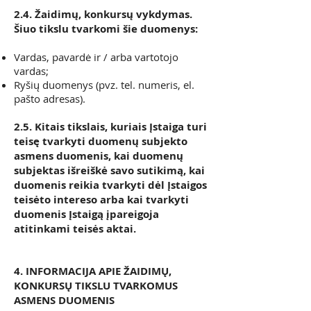
2.4. Žaidimų, konkursų vykdymas.
Šiuo tikslu tvarkomi šie duomenys:
Vardas, pavardė ir / arba vartotojo
vardas;
Ryšių duomenys (pvz. tel. numeris, el.
pašto adresas).
2.5. Kitais tikslais, kuriais Įstaiga turi
teisę tvarkyti duomenų subjekto
asmens duomenis, kai duomenų
subjektas išreiškė savo sutikimą, kai
duomenis reikia tvarkyti dėl Įstaigos
teisėto intereso arba kai tvarkyti
duomenis Įstaigą įpareigoja
atitinkami teisės aktai.
4. INFORMACIJA APIE ŽAIDIMŲ,
KONKURSŲ TIKSLU TVARKOMUS
ASMENS DUOMENIS