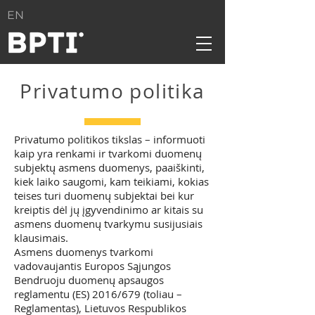
EN
Privatumo politika
Privatumo politikos tikslas – informuoti
kaip yra renkami ir tvarkomi duomenų
subjektų asmens duomenys, paaiškinti,
kiek laiko saugomi, kam teikiami, kokias
teises turi duomenų subjektai bei kur
kreiptis dėl jų įgyvendinimo ar kitais su
asmens duomenų tvarkymu susijusiais
klausimais.
Asmens duomenys tvarkomi
vadovaujantis Europos Sąjungos
Bendruoju duomenų apsaugos
reglamentu (ES) 2016/679 (toliau –
Reglamentas), Lietuvos Respublikos