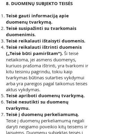
8. DUOMENŲ SUBJEKTO TEISĖS
Teisė gauti informaciją apie
duomenų tvarkymą.
Teisė susipažinti su tvarkomais
duomenimis.
Teisė reikalauti ištaisyti duomenis.
Teisė reikalauti ištrinti duomenis
(„Teisė būti pamirštam“).
Ši teisė
netaikoma, jei asmens duomenys,
kuriuos prašoma ištrinti, yra tvarkomi ir
kitu teisiniu pagrindu, tokiu kaip
tvarkymas būtinas sutarties vykdymui
arba yra pareigos pagal taikomus teisės
aktus vykdymas.
Teisė apriboti duomenų tvarkymą.
Teisė nesutikti su duomenų
tvarkymu.
Teisė į duomenų perkeliamumą.
Teisė į duomenų perkeliamumą negali
daryti neigiamo poveikio kitų teisėms ir
laisvėms. Duomenų subjektas teisės į