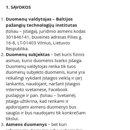
1. SĄVOKOS
Duomenų valdytojas – Baltijos
pažangių technologijų institutas
(toliau – Įstaiga), juridinio asmens kodas
301846141
, buveinės adresas Pilies g.
16-8, LT-01403 Vilnius, Lietuvos
Respublika.
Duomenų subjektas
– bet kuris fizinis
asmuo, kurio duomenis tvarko Įstaiga.
Duomenų valdytojas renka tik tuos
duomenų subjekto duomenis, kurie yra
reikalingi vykdant Įstaigos veiklą ir (ar)
lankantis, naudojant, naršant Įstaigos
interneto svetainėse, Facebook
puslapyje ir pan. (toliau – Svetainė).
Įstaiga užtikrina, kad renkami ir
apdorojami asmens duomenys bus
saugūs ir bus naudojami tik konkrečiam
tikslui.
Asmens duomenys
– bet kuri