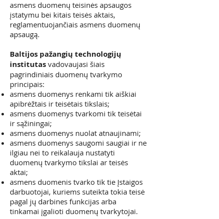
asmens duomenų teisinės apsaugos
įstatymu bei kitais teisės aktais,
reglamentuojančiais asmens duomenų
apsaugą.
Baltijos pažangių technologijų
institutas
vadovaujasi šiais
pagrindiniais duomenų tvarkymo
principais:
asmens duomenys renkami tik aiškiai
apibrėžtais ir teisėtais tikslais;
asmens duomenys tvarkomi tik teisėtai
ir sąžiningai;
asmens duomenys nuolat atnaujinami;
asmens duomenys saugomi saugiai ir ne
ilgiau nei to reikalauja nustatyti
duomenų tvarkymo tikslai ar teisės
aktai;
asmens duomenis tvarko tik tie Įstaigos
darbuotojai, kuriems suteikta tokia teisė
pagal jų darbines funkcijas arba
tinkamai įgalioti duomenų tvarkytojai.