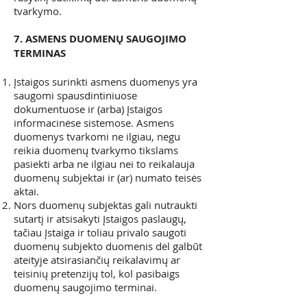
tvarkymo.
7. ASMENS DUOMENŲ SAUGOJIMO
TERMINAS
Įstaigos surinkti asmens duomenys yra
saugomi spausdintiniuose
dokumentuose ir (arba) Įstaigos
informacinėse sistemose. Asmens
duomenys tvarkomi ne ilgiau, negu
reikia duomenų tvarkymo tikslams
pasiekti arba ne ilgiau nei to reikalauja
duomenų subjektai ir (ar) numato teisės
aktai.
Nors duomenų subjektas gali nutraukti
sutartį ir atsisakyti Įstaigos paslaugų,
tačiau Įstaiga ir toliau privalo saugoti
duomenų subjekto duomenis dėl galbūt
ateityje atsirasiančių reikalavimų ar
teisinių pretenzijų tol, kol pasibaigs
duomenų saugojimo terminai.