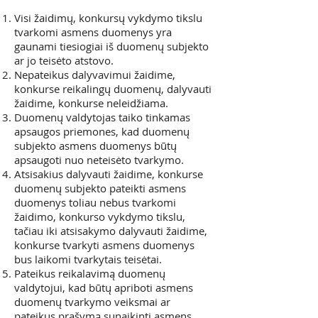
Visi žaidimų, konkursų vykdymo tikslu
tvarkomi asmens duomenys yra
gaunami tiesiogiai iš duomenų subjekto
ar jo teisėto atstovo.
Nepateikus dalyvavimui žaidime,
konkurse reikalingų duomenų, dalyvauti
žaidime, konkurse neleidžiama.
Duomenų valdytojas taiko tinkamas
apsaugos priemones, kad duomenų
subjekto asmens duomenys būtų
apsaugoti nuo neteisėto tvarkymo.
Atsisakius dalyvauti žaidime, konkurse
duomenų subjekto pateikti asmens
duomenys toliau nebus tvarkomi
žaidimo, konkurso vykdymo tikslu,
tačiau iki atsisakymo dalyvauti žaidime,
konkurse tvarkyti asmens duomenys
bus laikomi tvarkytais teisėtai.
Pateikus reikalavimą duomenų
valdytojui, kad būtų apriboti asmens
duomenų tvarkymo veiksmai ar
pateikus prašymą sunaikinti asmens