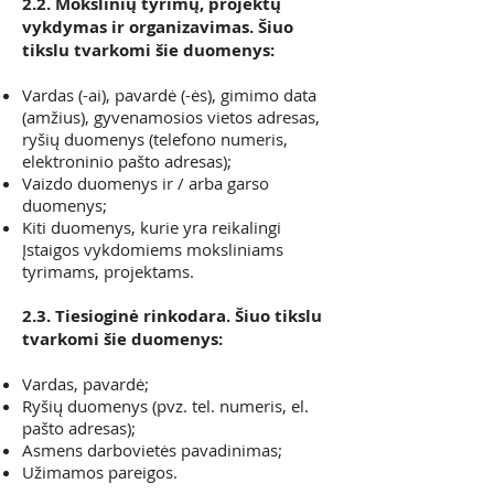
2.2. Mokslinių tyrimų, projektų
vykdymas ir organizavimas. Šiuo
tikslu tvarkomi šie duomenys:
Vardas (-ai), pavardė (-ės), gimimo data
(amžius), gyvenamosios vietos adresas,
ryšių duomenys (telefono numeris,
elektroninio pašto adresas);
Vaizdo duomenys ir / arba garso
duomenys;
Kiti duomenys, kurie yra reikalingi
Įstaigos vykdomiems moksliniams
tyrimams, projektams.
2.3. Tiesioginė rinkodara. Šiuo tikslu
tvarkomi šie duomenys:
Vardas, pavardė;
Ryšių duomenys (pvz. tel. numeris, el.
pašto adresas);
Asmens darbovietės pavadinimas;
Užimamos pareigos.