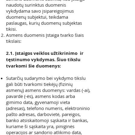
naudotų surinktus duomenis
vykdydama savo įsipareigojimus
duomenų subjektui, teikdama
paslaugas, kurių duomenų subjektas
tikisi.
Asmens duomenis Įstaiga tvarko šiais
tikslais:
2.1. Įstaigos veiklos užtikrinimo ir
tęstinumo vykdymas. Šiuo tikslu
tvarkomi šie duomenys:
Sutarčių sudarymo bei vykdymo tikslu
gali būti tvarkomi tiekėjų (fizinių
asmenų) asmens duomenys: vardas (-ai),
pavardė (-ės), asmens kodas arba
gimimo data, gyvenamoji vieta
(adresas), telefono numeris, elektroninio
pašto adresas, darbovietė, pareigos,
banko atsiskaitomoji sąskaita ir bankas,
kuriame ši sąskaita yra, piniginės
operacijos ar sandorio atlikimo data,