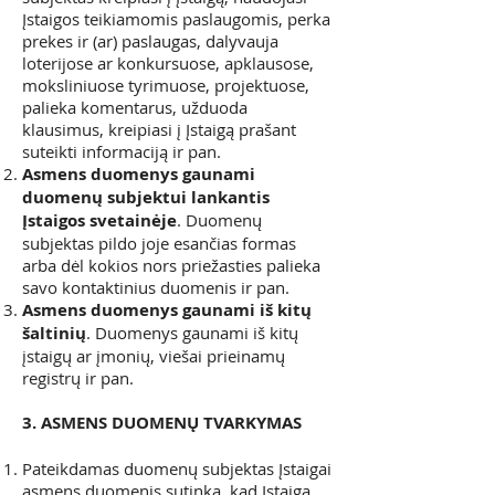
Įstaigos teikiamomis paslaugomis, perka
prekes ir (ar) paslaugas, dalyvauja
loterijose ar konkursuose, apklausose,
moksliniuose tyrimuose, projektuose,
palieka komentarus, užduoda
klausimus, kreipiasi į Įstaigą prašant
suteikti informaciją ir pan.
Asmens duomenys gaunami
duomenų subjektui lankantis
Įstaigos svetainėje
. Duomenų
subjektas pildo joje esančias formas
arba dėl kokios nors priežasties palieka
savo kontaktinius duomenis ir pan.
Asmens duomenys gaunami iš kitų
šaltinių
. Duomenys gaunami iš kitų
įstaigų ar įmonių, viešai prieinamų
registrų ir pan.
3. ASMENS DUOMENŲ TVARKYMAS
Pateikdamas duomenų subjektas Įstaigai
asmens duomenis sutinka, kad Įstaiga