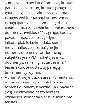
suma, valiuta bei kiti duomenys, kuriuos
pateikia pats asmuo, kuriuos Įstaiga
gauna pagal teisės aktus vykdydama
Įstaigos veiklą ir (arba) kuriuos tvarkyti
Įstaigą įpareigoja įstatymai ir (arba) kiti
teisės aktai. Pvz. verslo liudijime esantys
duomenys (veiklos rūšis, grupė, kodas,
pavadinimas, veiklos vykdymo
laikotarpiai, išdavimo data, suma),
individualios veiklos pažymėjimo
numeris, duomenys ar duomenų
subjektas yra PVM mokėtojas ir kt.
duomenys, reikalingi sutarties ir (ar)
teisės aktuose nustatytų pareigų
tinkamam vykdymui.
Administruojant užklausas, komentarus
ir nusiskundimus gali būti tvarkomi
asmens duomenys: vardas (-ai), pavardė
(-ės), elektroninio pašto adresas,
užklausos, komentaro ar nusiskundimo
tekstas.