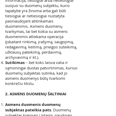
informacija, tiesiogiai arba netiesiogiai
susijusi su duomenų subjektu, kurio
tapatybė yra žinoma arba gali būti
tiesiogiai ar netiesiogiai nustatyta
pasinaudojant atitinkamais
duomenimis. Asmens duomenų
tvarkymas, tai bet kokia su asmens
duomenimis atliekama operacija
(įskaitant rinkimą, įrašymą, saugojimą,
redagavimą, keitimą, prieigos suteikimą,
užklausų pateikimą, perdavimą,
archyvavimą ir kt.).
Sutikimas
– bet koks laisva valia ir
sąmoningai duotas patvirtinimas, kuriuo
duomenų subjektas sutinka, kad jo
asmens duomenys būtų tvarkomi
konkrečiu tikslu.
2. ASMENS DUOMENŲ ŠALTINIAI
Asmens duomenis duomenų
subjektas pateikia pats
. Duomenų
subjektas kreipiasi į Įstaigą, naudojasi