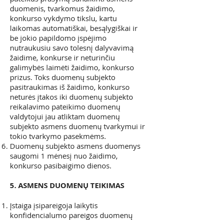
duomenis, tvarkomus žaidimo,
konkurso vykdymo tikslu, kartu
laikomas automatiškai, besąlygiškai ir
be jokio papildomo įspėjimo
nutraukusiu savo tolesnį dalyvavimą
žaidime, konkurse ir neturinčiu
galimybės laimėti žaidimo, konkurso
prizus. Toks duomenų subjekto
pasitraukimas iš žaidimo, konkurso
neturės įtakos iki duomenų subjekto
reikalavimo pateikimo duomenų
valdytojui jau atliktam duomenų
subjekto asmens duomenų tvarkymui ir
tokio tvarkymo pasekmėms.
Duomenų subjekto asmens duomenys
saugomi 1 mėnesį nuo žaidimo,
konkurso pasibaigimo dienos.
5. ASMENS DUOMENŲ TEIKIMAS
Įstaiga įsipareigoja laikytis
konfidencialumo pareigos duomenų