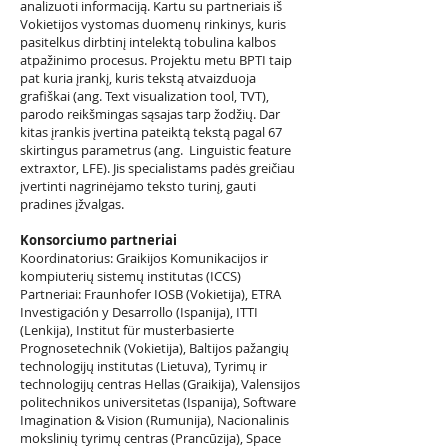
analizuoti informaciją. Kartu su partneriais iš
Vokietijos vystomas duomenų rinkinys, kuris
pasitelkus dirbtinį intelektą tobulina kalbos
atpažinimo procesus. Projektu metu BPTI taip
pat kuria įrankį, kuris tekstą atvaizduoja
grafiškai (ang. Text visualization tool, TVT),
parodo reikšmingas sąsajas tarp žodžių. Dar
kitas įrankis įvertina pateiktą tekstą pagal 67
skirtingus parametrus (ang. Linguistic feature
extraxtor, LFE). Jis specialistams padės greičiau
įvertinti nagrinėjamo teksto turinį, gauti
pradines įžvalgas.
Konsorciumo partneriai
Koordinatorius: Graikijos Komunikacijos ir
kompiuterių sistemų institutas (ICCS)
Partneriai: Fraunhofer IOSB (Vokietija), ETRA
Investigación y Desarrollo (Ispanija), ITTI
(Lenkija), Institut für musterbasierte
Prognosetechnik (Vokietija), Baltijos pažangių
technologijų institutas (Lietuva), Tyrimų ir
technologijų centras Hellas (Graikija), Valensijos
politechnikos universitetas (Ispanija), Software
Imagination & Vision (Rumunija), Nacionalinis
mokslinių tyrimų centras (Prancūzija), Space