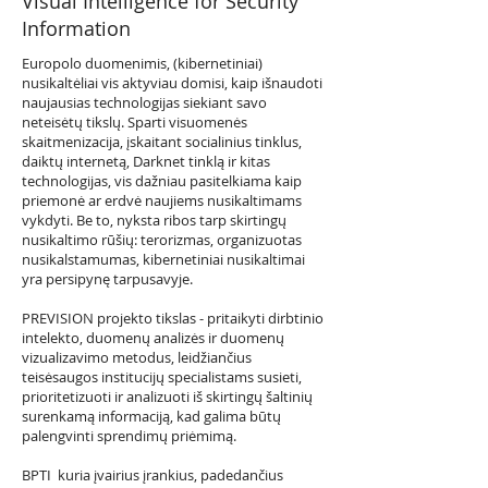
Visual Intelligence for Security
Information
Europolo duomenimis, (kibernetiniai)
nusikaltėliai vis aktyviau domisi, kaip išnaudoti
naujausias technologijas siekiant savo
neteisėtų tikslų. Sparti visuomenės
skaitmenizacija, įskaitant socialinius tinklus,
daiktų internetą, Darknet tinklą ir kitas
technologijas, vis dažniau pasitelkiama kaip
priemonė ar erdvė naujiems nusikaltimams
vykdyti. Be to, nyksta ribos tarp skirtingų
nusikaltimo rūšių: terorizmas, organizuotas
nusikalstamumas, kibernetiniai nusikaltimai
yra persipynę tarpusavyje.
PREVISION projekto tikslas - pritaikyti dirbtinio
intelekto, duomenų analizės ir duomenų
vizualizavimo metodus, leidžiančius
teisėsaugos institucijų specialistams susieti,
prioritetizuoti ir analizuoti iš skirtingų šaltinių
surenkamą informaciją, kad galima būtų
palengvinti sprendimų priėmimą.
BPTI kuria įvairius įrankius, padedančius