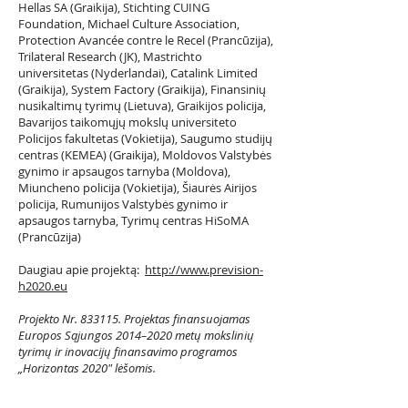
Hellas SA (Graikija), Stichting CUING
Foundation, Michael Culture Association,
Protection Avancée contre le Recel (Prancūzija),
Trilateral Research (JK), Mastrichto
universitetas (Nyderlandai), Catalink Limited
(Graikija), System Factory (Graikija), Finansinių
nusikaltimų tyrimų (Lietuva), Graikijos policija,
Bavarijos taikomųjų mokslų universiteto
Policijos fakultetas (Vokietija), Saugumo studijų
centras (KEMEA) (Graikija), Moldovos Valstybės
gynimo ir apsaugos tarnyba (Moldova),
Miuncheno policija (Vokietija), Šiaurės Airijos
policija, Rumunijos Valstybės gynimo ir
apsaugos tarnyba, Tyrimų centras HiSoMA
(Prancūzija)
Daugiau apie projektą:
http://www.prevision-
h2020.eu
Projekto Nr. 833115. Projektas finansuojamas
Europos Sąjungos 2014–2020 metų mokslinių
tyrimų ir inovacijų finansavimo programos
„Horizontas 2020″ lėšomis.