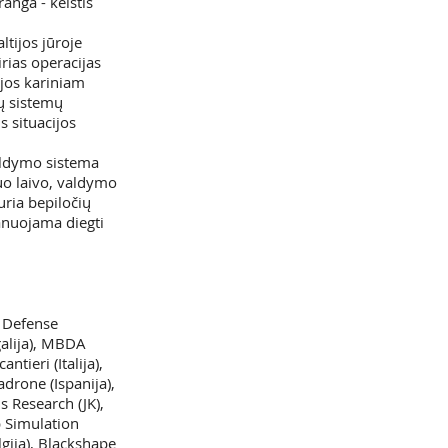
ranga - keistis
ltijos jūroje
rias operacijas
ijos kariniam
mų sistemų
s situacijos
valdymo sistema
nuo laivo, valdymo
uria bepiločių
anuojama diegti
& Defense
galija), MBDA
ntieri (Italija),
adrone (Ispanija),
s Research (JK),
p Simulation
elgija), Blackshape