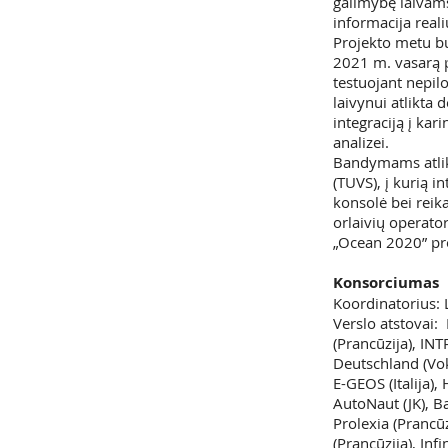
galimybę laivams 
informacija reali
Projekto metu bu
2021 m. vasarą p
testuojant nepil
laivynui atlikta
integraciją į kar
analizei.
Bandymams atlikt
(TUVS), į kurią 
konsolė bei reik
orlaivių operato
„Ocean 2020” pr
Konsorciumas
Koordinatorius: L
Verslo atstovai: 
(Prancūzija), INT
Deutschland (Vokie
E-GEOS (Italija),
AutoNaut (JK), Ba
Prolexia (Prancū
(Prancūzija), Infi