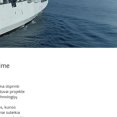
time
a stiprinti
tuvai projekte
chnologijų
s, kurios
iai suteikia