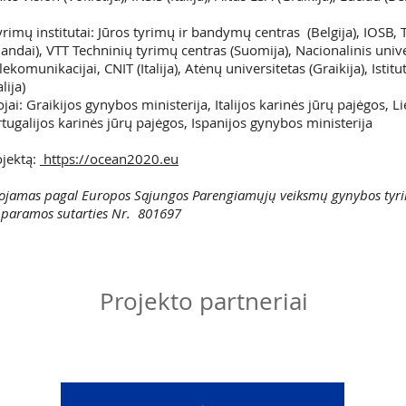
tyrimų institutai: Jūros tyrimų ir bandymų centras (Belgija), IOSB
andai), VTT Techninių tyrimų centras (Suomija), Nacionalinis unive
komunikacijai, CNIT (Italija), Atėnų universitetas (Graikija), Istitu
lija)
ojai: Graikijos gynybos ministerija, Italijos karinės jūrų pajėgos, L
rtugalijos karinės jūrų pajėgos, Ispanijos gynybos ministerija
ojektą:
https://ocean2020.eu
uojamas pagal Europos Sąjungos Parengiamųjų veiksmų gynybos tyrim
paramos sutarties Nr. 801697
Projekto partneriai