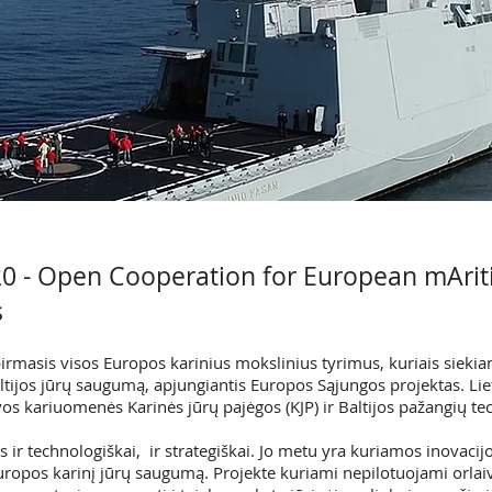
 - Open Cooperation for European mAri
s
irmasis visos Europos karinius mokslinius tyrimus, kuriais siekiam
ltijos jūrų saugumą, apjungiantis Europos Sąjungos projektas. Lie
vos kariuomenės Karinės jūrų pajėgos (KJP) ir Baltijos pažangių te
 ir technologiškai, ir strategiškai. Jo metu yra kuriamos inovacijo
Europos karinį jūrų saugumą. Projekte kuriami nepilotuojami orlaiv