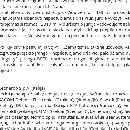
operatyviau reaguoti į tai, kas vyksta jūrinėje aplinkoje, o ryšių į
u laiku su krante esančiais štabais.
s atliekamo dvi demonstracijos - Viduržemio ir Baltijos jūrose. Ba
lanuojama išbandyti nepilotuojamus orlaivius, jūroje vykdyti įvai
otuojamas sistemas. 2019 m. Viduržiemio jūroje vadovaujant Ital
 demonstracija, kurios metu siekta parodyti skirtingų nepilotuoja
inius laivus bei šių sistemų gebėjimą perduoti reikalingus duomeni
i KJP skyrė patrulinį laivą P11 „Žemaitis“ su taktine užduočių 
integruota projekto įranga – nepilotuojamo orlaivio, paleidžiamo 
alinga ryšių įranga. BPTI koordinavo įrangos diegimą, o taip pat k
riams skirtus papildytos realybės sprendimus, kuriuos taip pat pl
ojekte.
eonardo S.p.A. (Italija)
Indra (Ispanija), Saab (Švedija), CTM (Lenkija), Safran Electronics 
RACOM Defense Electronics (Graikija), Qinetiq (JK), Skysoft (Portu
tija), IDS (Italija), Terma (Danija), ECA Robotics (Prancūzija), Finca
 Hensoldt (Vokietija), UMS Skeldar (Švedija), Cybernetica (Estija), Se
ltijos pažangių technologijų institutas (Lietuva), Blue Bear System
zija), Schönhofer Sales and Engineering GmbH (Vokietija), Antyci
nite Vision (Vokietija), INSIS (Italija), Altus LSA (Graikija), Luciad (B