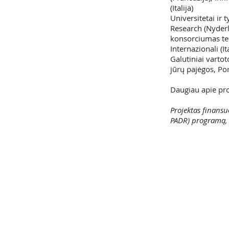
(Italija)
Universitetai ir 
Research (Nyderl
konsorciumas tele
Internazionali (Ita
Galutiniai vartot
jūrų pajėgos, Po
Daugiau apie pr
Projektas finans
PADR) programą, 