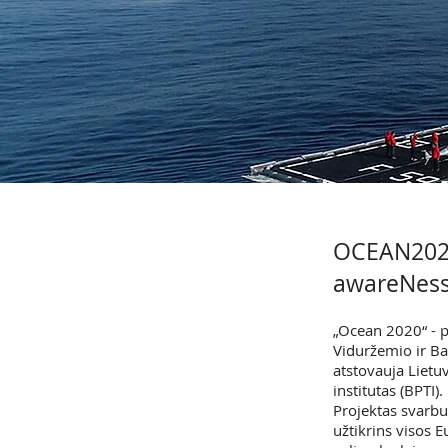
OCEAN2020
awareNes
„Ocean 2020“ - p
Viduržemio ir Ba
atstovauja Lietu
institutas (BPTI).
Projektas svarbus
užtikrins visos 