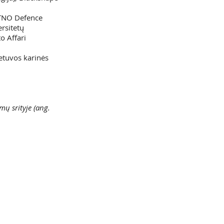
, TNO Defence
rsitetų
to Affari
ietuvos karinės
ų srityje (ang.